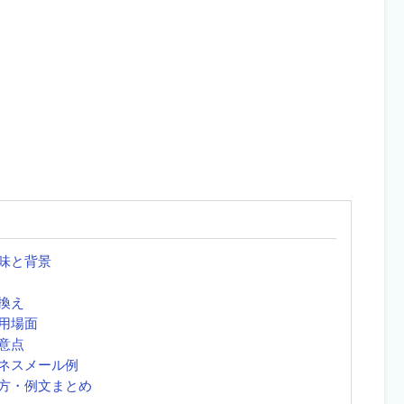
味と背景
換え
用場面
意点
ネスメール例
方・例文まとめ