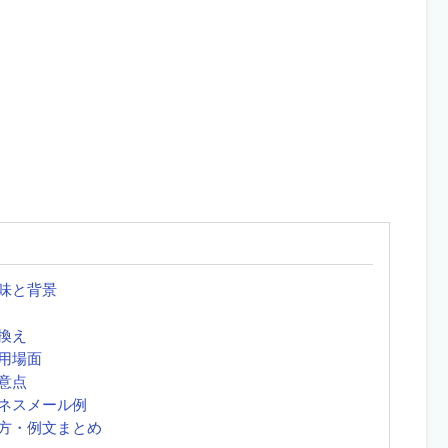
味と背景
換え
用場面
意点
ネスメール例
方・例文まとめ