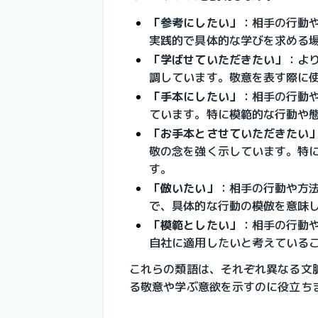
「参考にしたい」
：
相手の行動
実践的で具体的な学びを求める
「学ばせていただきたい」
：
よ
調しています。敬意を表す際に
「手本にしたい」
：
相手の行動
ています。特に模範的な行動や
「お手本とさせていただきたい
敬の念を強く示しています。特
す。
「倣いたい」
：
相手の行動や方
で、具体的な行動の模倣を意味
「模範としたい」
：
相手の行動
自社に適用したいと考えている
これらの類語は、それぞれ異なる文
る敬意や学ぶ意欲を示すのに役立ち