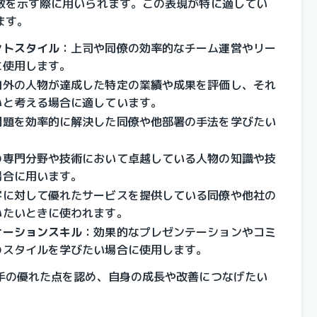
敬を示す際に用いられます。この表現が特に適してい
ます。
ントスタイル
：
上司や同僚の効率的なチーム運営やリー
に使用します。
内外の人物が達成した特定の業績や成果を評価し、それ
いと考える場合に適しています。
問題を効率的に解決した同僚や他部署の手法を学びたい
の専門分野や技術において卓越している人物の知識や技
場合に用います。
客に対して優れたサービスを提供している同僚や他社の
いたいときに使われます。
ケーションスキル
：
効果的なプレゼンテーションやコミ
のスタイルを学びたい場合に使用します。
手の優れた点を認め、自身の成長や改善につなげたい