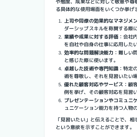
や態度、成果などに対して敬意や尊
る具体的な使用場面をいくつか挙げ
上司や同僚の効果的なマネジメ
ダーシップスキルを称賛する際
業績や成果に対する評価
：
会社
を自社や自身の仕事に応用した
効率的な問題解決能力
：
難しい
と感じた際に使います。
卓越した技術や専門知識
：
特定
術を尊敬し、それを見習いたい
優れた顧客対応やサービス
：
顧
例を挙げ、その顧客対応を見習
プレゼンテーションやコミュニ
ュニケーション能力を持つ人物
「見習いたい」と伝えることで、相
という意欲を示すことができます。