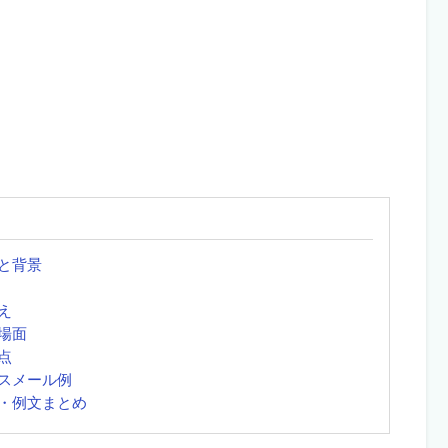
と背景
え
場面
点
スメール例
・例文まとめ