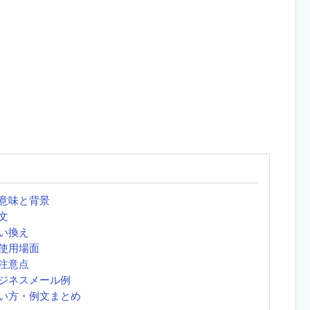
意味と背景
文
い換え
使用場面
注意点
ジネスメール例
い方・例文まとめ