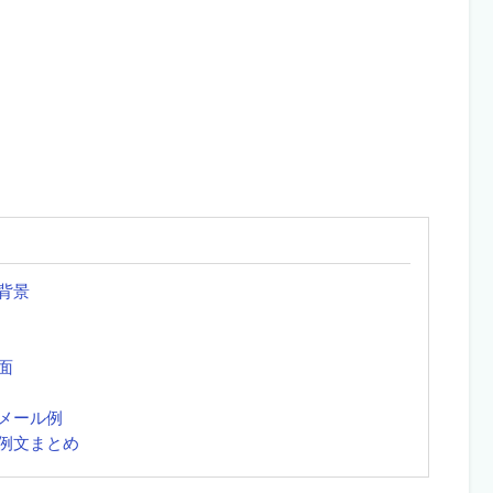
背景
面
メール例
例文まとめ