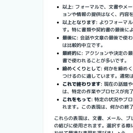
以上
: フォーマルで、文書やメ
ョンや情報の提供はなく、内容
以上となります
: よりフォーマ
す。特に書類や契約書の最後に
最後に
: 会話や文章の最後で使
は比較的中立です。
最終的に
: アクションや決定の
書で使われることが多いです。
締めくくりとして
: 何かを締め
つけるのに適しています。通常
これで終わります
: 
現在の話題や
は、特定の作業やプロセスが完
これをもって
: 
特定の状況やプロ
れます。この表現は、何かの終
これらの表現は、文書、メール、プ
の結びに使用されます。選択する際
わせて最適な表現を選びましょう。