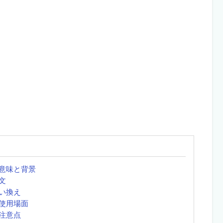
意味と背景
文
い換え
使用場面
注意点