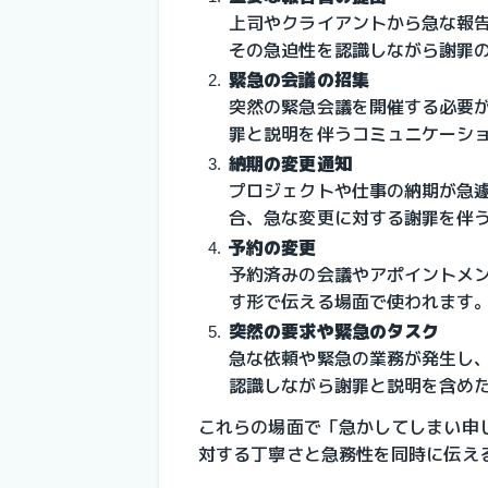
上司やクライアントから急な報
その急迫性を認識しながら謝罪
緊急の会議の招集
突然の緊急会議を開催する必要
罪と説明を伴うコミュニケーシ
納期の変更通知
プロジェクトや仕事の納期が急
合、急な変更に対する謝罪を伴
予約の変更
予約済みの会議やアポイントメ
す形で伝える場面で使われます
突然の要求や緊急のタスク
急な依頼や緊急の業務が発生し
認識しながら謝罪と説明を含め
これらの場面で「急かしてしまい申
対する丁寧さと急務性を同時に伝え