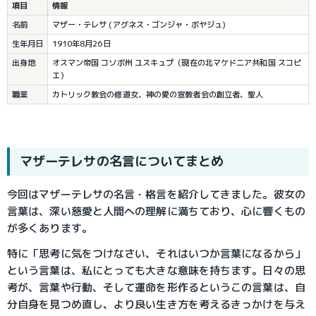
項目
情報
名前
マザー・テレサ (
アグネス・ゴンジャ・ボヤジュ
)
生年月日
1910年8月26日
出身地
オスマン帝国 コソボ州 ユスキュプ（現在の北マケドニア共和国 スコピ
エ）
職業
カトリック教会の修道女、神の愛の宣教者会の創立者、聖人
マザーテレサの名言についてまとめ
今回はマザーテレサの名言・格言を紹介してきました。彼女の
言葉は、深い慈愛と人間への理解に満ちており、心に響くもの
が多くあります。
特に「思考に気をつけなさい、それはいつか言葉になるから」
という言葉は、私にとっても大きな意味を持ちます。日々の思
考が、言葉や行動、そして運命を形作るというこの言葉は、自
分自身を見つめ直し、より良い生き方を考えるきっかけを与え