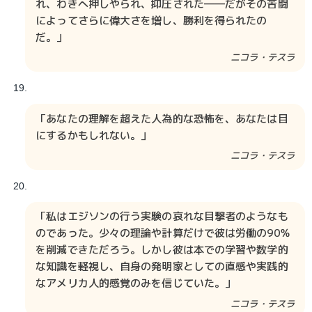
れ、わきへ押しやられ、抑圧された――だがその苦闘
によってさらに偉大さを増し、勝利を得られたの
だ。」
ニコラ・テスラ​​
「あなたの理解を超えた人為的な恐怖を、あなたは目
にするかもしれない。」
ニコラ・テスラ​​
「私はエジソンの行う実験の哀れな目撃者のようなも
のであった。少々の理論や計算だけで彼は労働の90％
を削減できただろう。しかし彼は本での学習や数学的
な知識を軽視し、自身の発明家としての直感や実践的
なアメリカ人的感覚のみを信じていた。」
ニコラ・テスラ​​