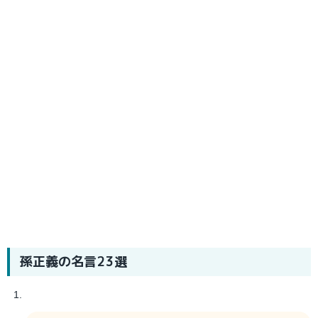
孫正義
の名言23選