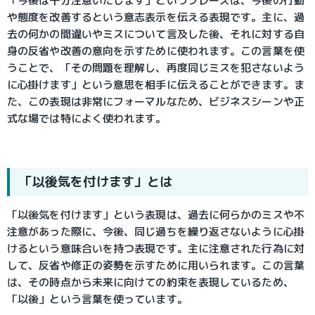
「今後は十分注意いたします」というフレーズは、今後の行動
や態度を改善するという意志表示を伝える表現です。主に、過
去の何かの間違いやミスについて言及した後、それに対する自
身の反省や改善の意向を示すために使われます。この言葉を使
うことで、「その問題を理解し、再度同じミスを犯さないよう
に心掛けます」という意思を相手に伝えることができます。ま
た、この表現は非常にフォーマルなため、ビジネスシーンや正
式な場では特によく使われます。
「以後気を付けます」とは
「以後気を付けます」という表現は、過去に何らかのミスや不
注意があった際に、今後、同じ過ちを繰り返さないように心掛
けるという意味合いを持つ表現です。主に注意された行為に対
して、反省や修正の姿勢を示すために用いられます。この言葉
は、その時点から未来に向けての約束を表現しているため、
「以後」という言葉を使っています。