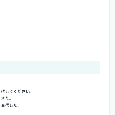
交代してください。
てきた。
を交代した。