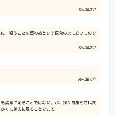
芥川龍之介​​
上に、疑うことを疑わぬという信念の上に立つもので
芥川龍之介​​
芥川龍之介​​
しも誇るに足ることではない。が、我々自身も亦民衆
もかくも誇るに足ることである。