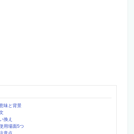
意味と背景
文
い換え
使用場面5つ
注意点