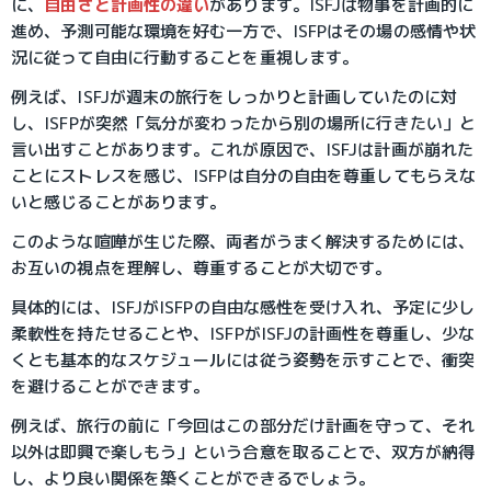
に、
自由さと計画性の違い
があります。ISFJは物事を計画的に
進め、予測可能な環境を好む一方で、ISFPはその場の感情や状
況に従って自由に行動することを重視します。
例えば、ISFJが週末の旅行をしっかりと計画していたのに対
し、ISFPが突然「気分が変わったから別の場所に行きたい」と
言い出すことがあります。これが原因で、ISFJは計画が崩れた
ことにストレスを感じ、ISFPは自分の自由を尊重してもらえな
いと感じることがあります。
このような喧嘩が生じた際、両者がうまく解決するためには、
お互いの視点を理解し、尊重することが大切です。
具体的には、ISFJがISFPの自由な感性を受け入れ、予定に少し
柔軟性を持たせることや、ISFPがISFJの計画性を尊重し、少な
くとも基本的なスケジュールには従う姿勢を示すことで、衝突
を避けることができます。
例えば、旅行の前に「今回はこの部分だけ計画を守って、それ
以外は即興で楽しもう」という合意を取ることで、双方が納得
し、より良い関係を築くことができるでしょう。