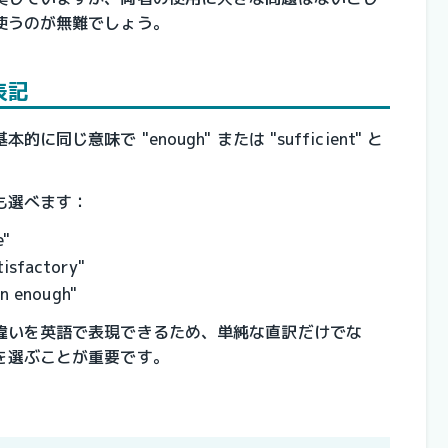
使うのが無難でしょう。
表記
じ意味で "enough" または "sufficient" と
も選べます：
"
factory"
enough"
違いを英語で表現できるため、単純な直訳だけでな
を選ぶことが重要です。