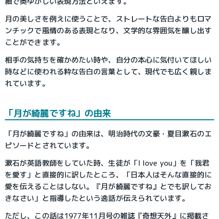
細で奥ゆかしい表現方法といえます。
月の美しさを例えに使うことで、ストレートな告白よりもロマ
ンチックで風情のある表現となり、文学的な雰囲気を醸し出す
ことができます。
相手の気持ちを確かめたい時や、自分の本心に気付いてほしい
時などに使われる粋な告白の言葉として、現代でも広く親しま
れています。
「月が綺麗ですね」の由来
「月が綺麗ですね」の由来は、明治時代の文豪・夏目漱石のエ
ピソードとされています。
漱石が英語教師をしていた時、生徒が「I love you」を「我君
を愛す」と直接的に訳したところ、「日本人はそんな直接的に
愛を伝えることはしない。『月が綺麗ですね』とでも訳してお
きなさい」と指導したという逸話が伝えられています。
ただし、この話は1977年11月号の雑誌『奇想天外』に掲載さ