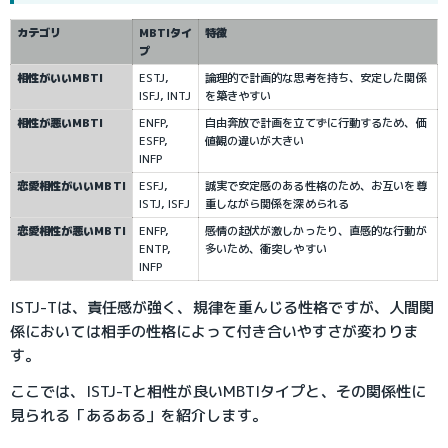
カテゴリ
MBTIタイ
特徴
プ
相性がいいMBTI
ESTJ, 
論理的で計画的な思考を持ち、安定した関係
ISFJ, INTJ
を築きやすい
相性が悪いMBTI
ENFP, 
自由奔放で計画を立てずに行動するため、価
ESFP, 
値観の違いが大きい
INFP
恋愛相性がいいMBTI
ESFJ, 
誠実で安定感のある性格のため、お互いを尊
ISTJ, ISFJ
重しながら関係を深められる
恋愛相性が悪いMBTI
ENFP, 
感情の起伏が激しかったり、直感的な行動が
ENTP, 
多いため、衝突しやすい
INFP
ISTJ-Tは、責任感が強く、規律を重んじる性格ですが、人間関
係においては相手の性格によって付き合いやすさが変わりま
す。
ここでは、ISTJ-Tと相性が良いMBTIタイプと、その関係性に
見られる「あるある」を紹介します。