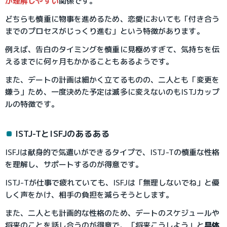
が理解しやすい
関係です。
どちらも慎重に物事を進めるため、恋愛においても「付き合う
までのプロセスがじっくり進む」という特徴があります。
例えば、告白のタイミングを慎重に見極めすぎて、気持ちを伝
えるまでに何ヶ月もかかることもあるようです。
また、デートの計画は細かく立てるものの、二人とも「変更を
嫌う」ため、一度決めた予定は滅多に変えないのもISTJカップ
ルの特徴です。
ISTJ-TとISFJのあるある
ISFJは献身的で気遣いができるタイプで、ISTJ-Tの慎重な性格
を理解し、サポートするのが得意です。
ISTJ-Tが仕事で疲れていても、ISFJは「無理しないでね」と優
しく声をかけ、相手の負担を減らそうとします。
また、二人とも計画的な性格のため、デートのスケジュールや
将来のことを話し合うのが得意で、「将来こうしよう」と
具体