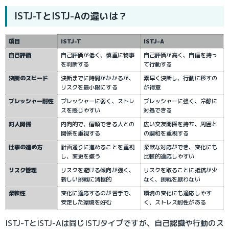
ISTJ-TとISTJ-Aの違いは？
項目
ISTJ-T
ISTJ-A
自己評価
自己評価が低く、慎重に物事
自己評価が高く、自信を持っ
を判断する
て行動する
決断のスピード
決断までに時間がかかるが、
素早く決断し、行動に移すの
リスクを最小限にする
が得意
プレッシャー耐性
プレッシャーに弱く、ストレ
プレッシャーに強く、冷静に
スを感じやすい
対処できる
対人関係
内向的で、信頼できる人との
広い交友関係を持ち、周囲と
関係を重視する
の調和を重視する
仕事の進め方
計画通りに進めることを重視
柔軟な対応ができ、変化にも
し、変更を嫌う
比較的適応しやすい
リスク管理
リスクを避ける傾向が強く、
リスクを取ることに抵抗が少
新しい挑戦に消極的
なく、挑戦を厭わない
柔軟性
変化に適応するのが苦手で、
環境の変化にも適応しやす
安定した環境を好む
く、ストレス耐性がある
ISTJ-TとISTJ-Aは同じISTJタイプですが、自己認識や行動のス