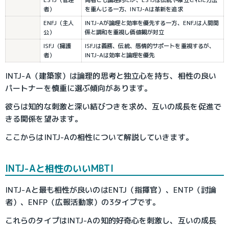
者）
を重んじる一方、INTJ-Aは革新を追求
ENFJ（主人
INTJ-Aが論理と効率を優先する一方、ENFJは人間関
公）
係と調和を重視し価値観が対立
ISFJ（擁護
ISFJは義務、伝統、感情的サポートを重視するが、
者）
INTJ-Aは効率と論理を優先
INTJ-A（建築家）は論理的思考と独立心を持ち、相性の良い
パートナーを慎重に選ぶ傾向があります。
彼らは知的な刺激と深い結びつきを求め、互いの成長を促進で
きる関係を望みます。
ここからはINTJ-Aの相性について解説していきます。
INTJ-Aと相性のいいMBTI
INTJ-Aと最も相性が良いのはENTJ（指揮官）、ENTP（討論
者）、ENFP（広報活動家）の3タイプです。
これらのタイプはINTJ-Aの知的好奇心を刺激し、互いの成長