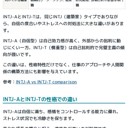
向いている職業
戦略的リーダーシップ、経営
研究開発、詳細分析が必要な専門
職
職
INTJ-AとINTJ-Tは、同じINTJ（建築家）タイプでありなが
ら、自信の度合いやストレスへの対処法に大きな違いがありま
す。
INTJ-A（自信型）は自己効力感が高く、外部からの批判に動
じにくい一方、INTJ-T（慎重型）は自己批判的で完璧主義の傾
向が強いです。
この違いは、性格特性だけでなく、仕事のアプローチや人間関
係の構築方法にも影響を与えています。
参考：
INTJ-A vs INTJ-T comparison
INTJ-AとINTJ-Tの性格での違い
INTJ-Aは自信に満ち、感情をコントロールする能力に優れ、
ストレス状況でも冷静さを保ちます。