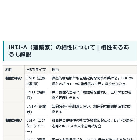
INTJ-A（建築家）の相性について｜相性あるあ
るも解説
相性
MBTIタイプ
理由
相性が良い
ENFP（広報
直感的な理解と相互補完的な関係が築ける。ENFPの
活動家）
温かさがINTJ-Aの論理的な世界に彩りを加える
ENTJ（指揮
共に論理的思考と目標達成を重視し、互いの能力を
官）
高く評価し合える
ENTP（討論
知的好奇心を刺激し合い、創造的な問題解決能力が
者）
高まる
相性が悪い
ESFP（エン
計画性と即興性の衝突が頻繁に起こる。ESFPの現在
ターテイナ
志向とINTJ-Aの未来志向が対立
ー）
ESTJ（管理
両者とも論理的だが、ESTJは伝統や確立された方法