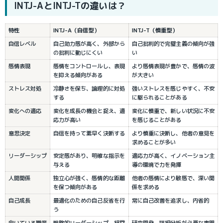
INTJ-AとINTJ-Tの違いは？
特性
INTJ-A（自信型）
INTJ-T（慎重型）
自信レベル
自己効力感が高く、外部から
自己批判的で完璧主義の傾向が強
の批判に動じにくい
い
感情表現
感情をコントロールし、表現
より感情表現が豊かで、感情の波
を抑える傾向がある
が大きい
ストレス対処
冷静さを保ち、論理的に対処
強いストレスを感じやすく、不安
する
に駆られることがある
変化への適応
変化を成長の機会と捉え、適
変化に慎重で、新しい状況に不安
応力が高い
を感じることがある
意思決定
自信を持って素早く決断する
より慎重に決断し、他者の意見を
求めることが多い
リーダーシップ
安定感があり、明確な指示を
適応力が高く、イノベーション主
与える
導の環境で力を発揮
人間関係
独立心が強く、感情的な距離
他者の感情により敏感で、深い関
を保つ傾向がある
係を求める
自己成長
最適化のための自己反省を行
常に自己改善を追求し、内省的
う