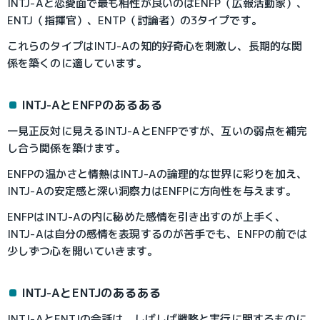
INTJ-Aと恋愛面で最も相性が良いのはENFP（広報活動家）、
ENTJ（指揮官）、ENTP（討論者）の3タイプです。
これらのタイプはINTJ-Aの知的好奇心を刺激し、長期的な関
係を築くのに適しています。
INTJ-AとENFPのあるある
一見正反対に見えるINTJ-AとENFPですが、互いの弱点を補完
し合う関係を築けます。
ENFPの温かさと情熱はINTJ-Aの論理的な世界に彩りを加え、
INTJ-Aの安定感と深い洞察力はENFPに方向性を与えます。
ENFPはINTJ-Aの内に秘めた感情を引き出すのが上手く、
INTJ-Aは自分の感情を表現するのが苦手でも、ENFPの前では
少しずつ心を開いていきます。
INTJ-AとENTJのあるある
INTJ-AとENTJの会話は、しばしば戦略と実行に関するものに