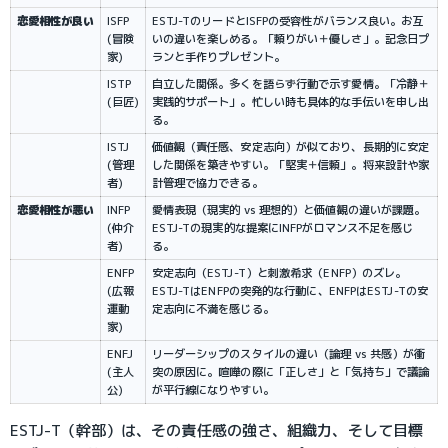
恋愛相性が良い
ISFP 
ESTJ-TのリードとISFPの受容性がバランス良い。お互
(冒険
いの違いを楽しめる。「頼りがい＋優しさ」。記念日プ
家)
ランと手作りプレゼント。
ISTP 
自立した関係。多くを語らず行動で示す愛情。「冷静＋
(巨匠)
実践的サポート」。忙しい時も具体的な手伝いを申し出
る。
ISTJ 
価値観（責任感、安定志向）が似ており、長期的に安定
(管理
した関係を築きやすい。「堅実＋信頼」。将来設計や家
者)
計管理で協力できる。
恋愛相性が悪い
INFP 
愛情表現（現実的 vs 理想的）と価値観の違いが課題。
(仲介
ESTJ-Tの現実的な提案にINFPがロマンス不足を感じ
者)
る。
ENFP 
安定志向（ESTJ-T）と刺激希求（ENFP）のズレ。
(広報
ESTJ-TはENFPの突発的な行動に、ENFPはESTJ-Tの安
運動
定志向に不満を感じる。
家)
ENFJ 
リーダーシップのスタイルの違い（論理 vs 共感）が衝
(主人
突の原因に。喧嘩の際に「正しさ」と「気持ち」で議論
公)
が平行線になりやすい。
ESTJ-T（幹部）は、その責任感の強さ、組織力、そして目標