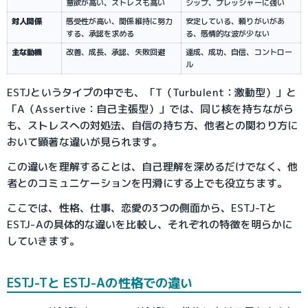
意欲が高い、ストレスも高い
シップ、プレッシャーに強い
対人関係
感受性が高い、関係維持に努力
安定している、頼りがいがあ
する、承認を求める
る、感情的な波が少ない
主な動機
改善、成長、承認、失敗回避
達成、成功、自信、コントロー
ル
ESTJというタイプの中でも、「T（Turbulent：激動型）」と
「A（Assertive：自己主張型）」では、同じ核を持ちながら
も、ストレスへの対処法、自信の持ち方、他者との関わり方に
おいて顕著な違いが見られます。
この違いを理解することは、自己理解を深めるだけでなく、他
者とのコミュニケーションを円滑にする上でも役立ちます。
ここでは、性格、仕事、恋愛の3つの側面から、ESTJ-Tと
ESTJ-Aの具体的な違いを比較し、それぞれの特徴を明らかに
していきます。
ESTJ-Tと ESTJ-Aの性格での違い