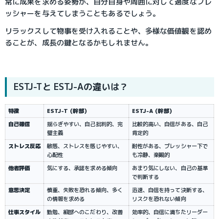
常に成果を求める姿勢が、自分自身や周囲に対して過度なプレ
ッシャーを与えてしまうこともあるでしょう。
リラックスして物事を受け入れることや、多様な価値観を認め
ることが、成長の鍵となるかもしれません。
ESTJ-Tと ESTJ-Aの違いは？
特徴
ESTJ-T (幹部)
ESTJ-A (幹部)
自己確信
揺らぎやすい、自己批判的、完
比較的高い、自信がある、自己
璧主義
肯定的
ストレス反応
敏感、ストレスを感じやすい、
耐性がある、プレッシャー下で
心配性
も冷静、楽観的
他者評価
気にする、承認を求める傾向
あまり気にしない、自己の基準
で判断する
意思決定
慎重、失敗を恐れる傾向、多く
迅速、自信を持って決断する、
の情報を求める
リスクを恐れない傾向
仕事スタイル
勤勉、細部へのこだわり、改善
効率的、自信に満ちたリーダー