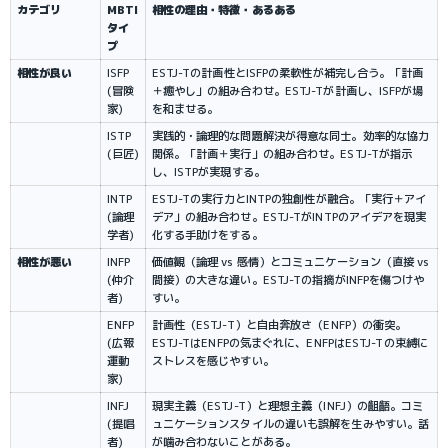
カテゴリ
MBTI
相性の理由・特徴・あるある
タイ
プ
相性が良い
ISFP 
ESTJ-Tの計画性とISFPの柔軟性が補完し合う。「計画
(冒険
＋癒やし」の組み合わせ。ESTJ-Tが計画し、ISFPが場
家)
を和ませる。
ISTP 
実践的・論理的な問題解決が得意な同士。効率的な協力
(巨匠)
関係。「計画＋実行」の組み合わせ。ESTJ-Tが指示
し、ISTPが実現する。
INTP 
ESTJ-Tの実行力とINTPの独創性が融合。「実行＋アイ
(論理
デア」の組み合わせ。ESTJ-TがINTPのアイデアを現実
学者)
化する手助けをする。
相性が悪い
INFP 
価値観（論理 vs 感情）とコミュニケーション（直接 vs 
(仲介
間接）の大きな違い。ESTJ-Tの指摘がINFPを傷つけや
者)
すい。
ENFP 
計画性（ESTJ-T）と自由奔放さ（ENFP）の衝突。
(広報
ESTJ-TはENFPの気まぐれに、ENFPはESTJ-Tの束縛に
運動
ストレスを感じやすい。
家)
INFJ 
現実主義（ESTJ-T）と理想主義（INFJ）の齟齬。コミ
(提唱
ュニケーションスタイルの違いも誤解を生みやすい。話
者)
が噛み合わないことがある。