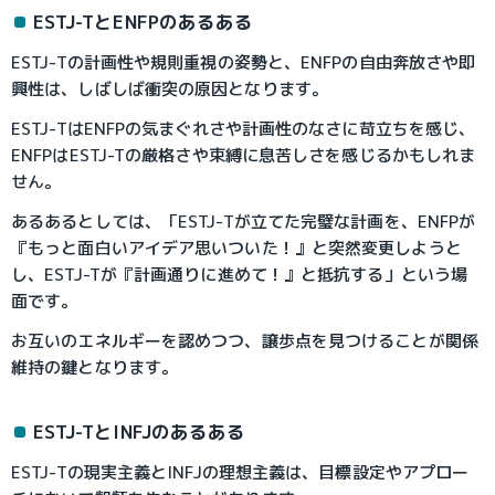
ESTJ-TとENFPのあるある
ESTJ-Tの計画性や規則重視の姿勢と、ENFPの自由奔放さや即
興性は、しばしば衝突の原因となります。
ESTJ-TはENFPの気まぐれさや計画性のなさに苛立ちを感じ、
ENFPはESTJ-Tの厳格さや束縛に息苦しさを感じるかもしれま
せん。
あるあるとしては、「ESTJ-Tが立てた完璧な計画を、ENFPが
『もっと面白いアイデア思いついた！』と突然変更しようと
し、ESTJ-Tが『計画通りに進めて！』と抵抗する」という場
面です。
お互いのエネルギーを認めつつ、譲歩点を見つけることが関係
維持の鍵となります。
ESTJ-TとINFJのあるある
ESTJ-Tの現実主義とINFJの理想主義は、目標設定やアプロー