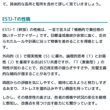
て、具体的な長所と短所を含めて詳しく見ていきましょう。
ESTJ-Tの性格
ESTJ-T（幹部）の性格は、一言で言えば「情熱的で責任感の
強いオーガナイザー」です。目標達成意欲が非常に高く、定め
られたルールや計画に沿って物事を進めることを得意としま
す。
外向的（E）で現実感覚（S）に優れ、論理的思考（T）と計画
性（J）を重視する点はESTJ共通ですが、「T（激動型）」の
特性が加わることで、自己肯定感の揺らぎやすさや、完璧主義
的な傾向が強まることがあります。
周囲からの評価を気にしやすく、期待に応えようと努力しすぎ
るあまり、ストレスを溜め込みやすい側面も持っています。
しかし、その感受性の高さは、他者の感情や状況の変化を敏感
に察知し、改善点を見つけ出す能力にも繋がっています。