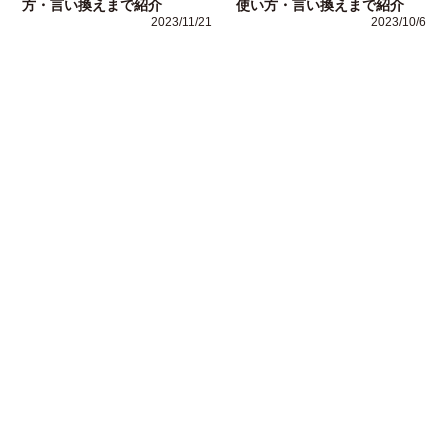
方・言い換えまで紹介
使い方・言い換えまで紹介
2023/11/21
2023/10/6
運営者情報
Copyright (C)
ビジネス用語ナビ