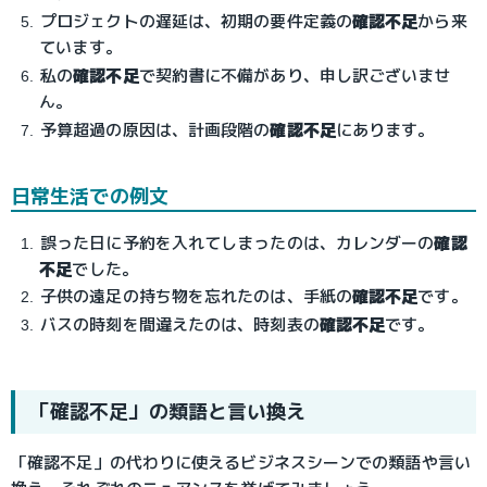
プロジェクトの遅延は、初期の要件定義の
確認不足
から来
ています。
私の
確認不足
で契約書に不備があり、申し訳ございませ
ん。
予算超過の原因は、計画段階の
確認不足
にあります。
日常生活での例文
誤った日に予約を入れてしまったのは、カレンダーの
確認
不足
でした。
子供の遠足の持ち物を忘れたのは、手紙の
確認不足
です。
バスの時刻を間違えたのは、時刻表の
確認不足
です。
「確認不足」の類語と言い換え
「確認不足」の代わりに使えるビジネスシーンでの類語や言い