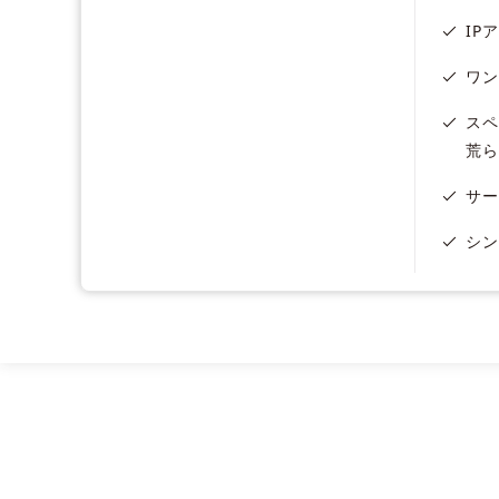
IP
ワン
スペ
荒ら
サー
シン