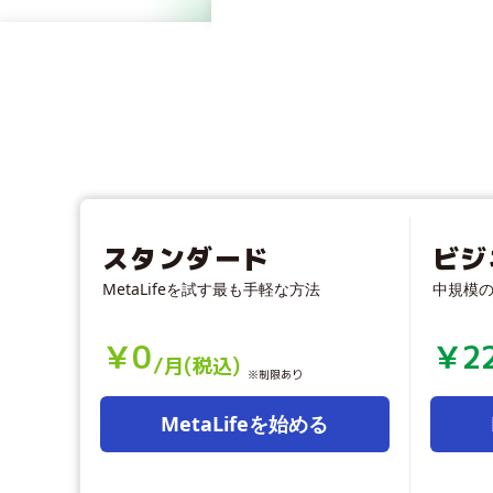
スタンダード
ビジ
MetaLifeを試す最も手軽な方法
中規模
￥
0
￥
2
/月(税込)
※制限あり
MetaLifeを始める