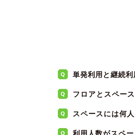
単発利用と継続利
Q
フロアとスペース
Q
単発利用は短期間での
A
スペースには何人
ス、グループワーク向
Q
続的な利用をしたい場
現実世界のビルのように
A
ています。
利用人数がスペー
フロアがあり、同じス
Q