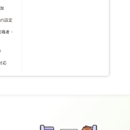
追加
の設定
退職者・
り
対応