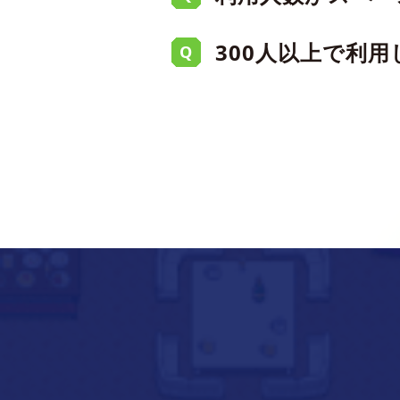
スペースには定員があ
A
300人以上で利
によって異なります。無
Q
定員より多くのユーザ
A
す。ただし、一度上限
か、同時接続数が定員
300人以上での継続利
A
ください。なお、オフ