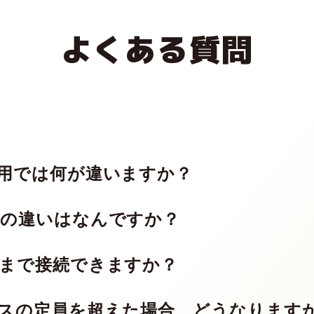
よくある質問
用では何が違いますか？
の違いはなんですか？
イベント開催などに適した1回支払いのプランで、展示会用
まで接続できますか？
けスペースなど、イベント専用のスペースが多く用意されて
合に適したサブスクリプションのプランで、オフィス向け、
、MetaLifeではひとつのスペースの中に複数のフロアが
スの定員を超えた場合、どうなります
ペースの中であれば自由にフロアを行き来できます。