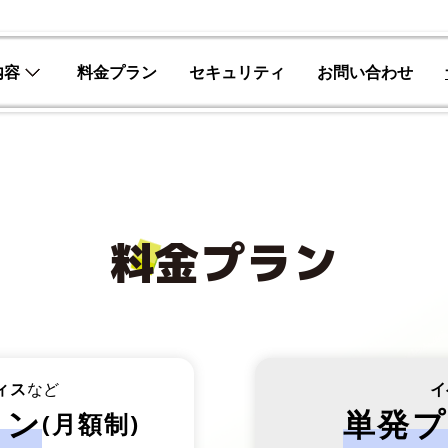
内容
料金プラン
セキュリティ
お問い合わせ
料金プラン
ィス
など
イ
ラン
単発
プ
(
月額制
)