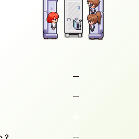
スペース、セミナー用スペー
います。継続利用は長期・継
塾向けのスペースが用意され
あります。デフォルトでは2つの
か？