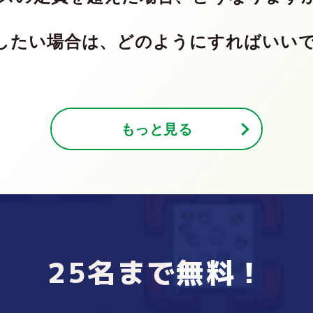
り、同時に接続できる人数に上限があります。スペースに同
用したい場合は、どのようにすればいい
料プランでは25人まで接続できます。
ーが同時にアクセスした場合、即座にスペース内の全ユーザ
を超えてしまっても同時接続数が再び定員内に戻った場合に
に近づくとアラートが表示され、アップグレードをご案内さ
用のプランもご用意しております。詳細は一度お問い合わせ
ラインのユーザーは同時接続数には含まれません。
もっと見る
25名まで無料！