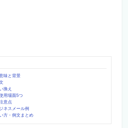
意味と背景
文
い換え
使用場面5つ
注意点
ジネスメール例
い方・例文まとめ