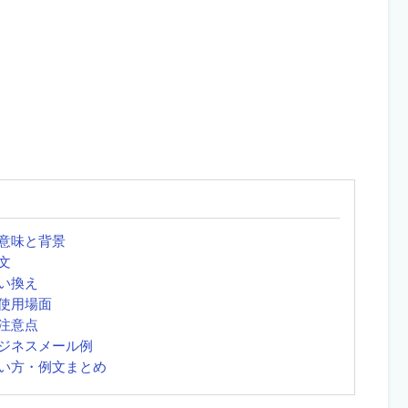
意味と背景
文
い換え
使用場面
注意点
ジネスメール例
い方・例文まとめ