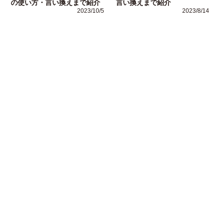
の使い方・言い換えまで紹介
言い換えまで紹介
2023/10/5
2023/8/14
運営者情報
Copyright (C)
ビジネス用語ナビ