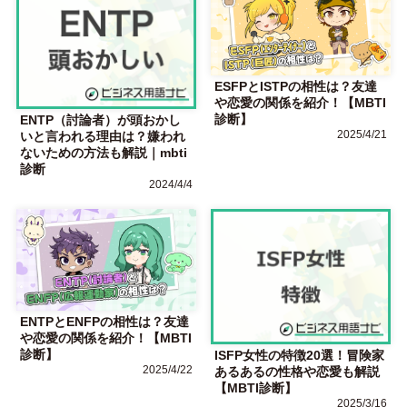
ESFPとISTPの相性は？友達
や恋愛の関係を紹介！【MBTI
診断】
ENTP（討論者）が頭おかし
2025/4/21
いと言われる理由は？嫌われ
ないための方法も解説｜mbti
診断
2024/4/4
ENTPとENFPの相性は？友達
や恋愛の関係を紹介！【MBTI
診断】
ISFP女性の特徴20選！冒険家
2025/4/22
あるあるの性格や恋愛も解説
【MBTI診断】
2025/3/16