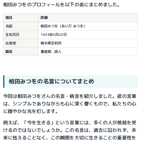
相田みつをのプロフィールを以下の表にまとめました。
項目
詳細
名前
相田みつを（あいだ みつを）
生年月日
1924年5月20日
出身地
栃木県足利市
職業
書道家、詩人
相田みつを
の名言についてまとめ
今回は相田みつをさんの名言・格言を紹介しました。彼の言葉
は、シンプルでありながらも心に深く響くもので、私たちの心
に穏やかな光を灯します。
例えば、「今を生きる」という言葉には、多くの人が感銘を受
けるのではないでしょうか。この名言は、過去に囚われず、未
来に怯えることなく、この瞬間を大切に生きることの重要性を