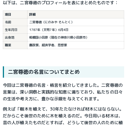
以下は、二宮尊徳のプロフィールを表にまとめたものです：
項目
詳細
名前
二宮尊徳（にのみや そんとく）
生年月日
1787年（天明7年）6月4日
出身地
相模国小田原（現在の神奈川県小田原市）
職業
農政家、経済学者、思想家
二宮尊徳の名言についてまとめ
今回は二宮尊徳の名言・格言を紹介してきました。二宮尊徳の
言葉は、深い洞察と実践的な知恵に満ちており、私たちの日々
の生活や考え方に、豊かな示唆を与えてくれます。
例えば「樹木を植えて、30年たたなければ材木にはならない。
だからこそ後世のために木を植えるのだ。今日用いる材木は、
昔の人が植えたものだとすれば、どうして後世の人のために植