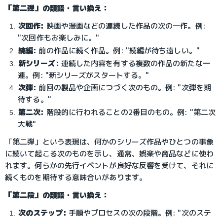
「第二弾」の類語・言い換え：
次回作:
 映画や漫画などの連続した作品の次の一作。例: 
"次回作もお楽しみに。"
続編:
 前の作品に続く作品。例: "続編が待ち遠しい。"
新シリーズ:
 連続した内容を有する複数の作品の新たな一
連。例: "新シリーズがスタートする。"
次弾:
 前回の製品や企画につづく次のもの。例: "次弾を期
待する。"
第二次:
 階段的に行われることの2番目のもの。例: "第二次
大戦"
「第二弾」という表現は、何かのシリーズ作品やひとつの事象
に続いて起こる次のものを示し、通常、娯楽や商品などに使わ
れます。何らかの先行イベントが良好な反響を受けて、それに
続くものを期待する意味合いがあります。
「第二段」の類語・言い換え：
次のステップ:
 手順やプロセスの次の段階。例: "次のステ