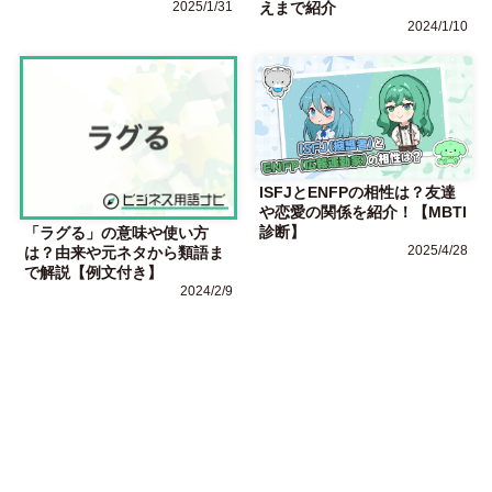
2025/1/31
えまで紹介
2024/1/10
ISFJとENFPの相性は？友達
や恋愛の関係を紹介！【MBTI
診断】
「ラグる」の意味や使い方
2025/4/28
は？由来や元ネタから類語ま
で解説【例文付き】
2024/2/9