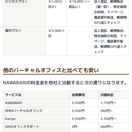
ビジネスプラン
￥1,650/
￥19,800（一
法人登記、郵便転送
月※1
括払い）
（週一回）、特定商取
引利用、マイページ、
電話要件転送、郵便物
GPS混入チェック
海外プラン
￥3,000~/
-
法人登記、郵便転送、
月
特定商取引利用、マイ
ページ、電話要件転
送、郵便物GPS混入チ
ェック
他のバーチャルオフィスと比べても安い
NAWABARIの料金表を他社と比較すると次の通りになります。
サービス名
初期費用
月額料金
NAWABARI
5,500円
1,100円〜
DMMバーチャルオフィス
5,500円
660円~
Karigo
5,500円~
3,300円〜
GMOオフィスサポート
0円
660円〜