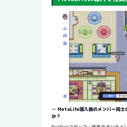
ー
MetaLife導入後のメンバー
か？
PoliPoliスタッフ：従来のオン