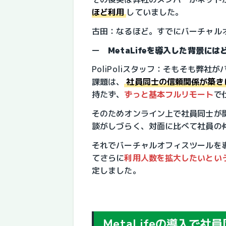
ほど利用
していました。
古田：なるほど。すでにバーチャル
ー　
MetaLifeを導入した背景
PoliPoliスタッフ：そもそも弊
課題は、
社員同士の信頼関係が築き
持たず、
ずっと基本フルリモート
で
そのためオンライン上で社員同士が
談がしづらく、対面に比べて社員の
それでバーチャルオフィスツールを
てさらに
利用人数を拡大したいとい
定しました。
MetaLifeの導入で