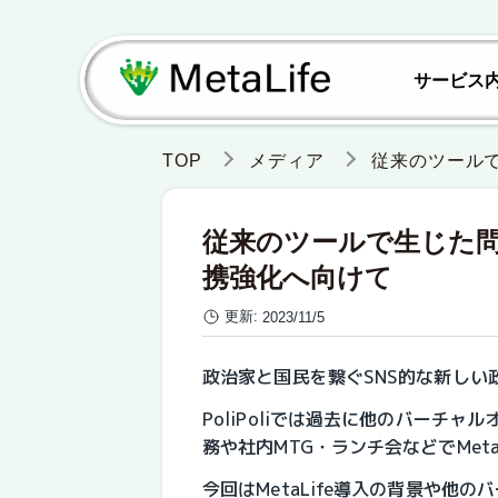
サービス
TOP
メディア
従来のツールで
従来のツールで生じた問題
携強化へ向けて
更新:
2023/11/5
政治家と国民を繋ぐSNS的な新しい政
PoliPoliでは過去に他のバーチ
務や社内MTG・ランチ会などでMet
今回はMetaLife導入の背景や他の