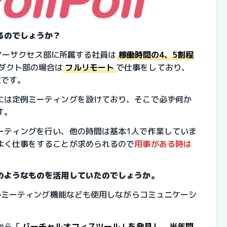
るのでしょうか？
スタマーサクセス部に所属する社員は
稼働時間の4、5割程
ダクト部の場合は
フルリモート
で仕事をしており、
度です。
には定例ミーティングを設けており、そこで必ず何か
す。
ーティングを行い、他の時間は基本1人で作業していま
よく仕事をすることが求められるので
用事がある時は
。
のようなものを活用していたのでしょうか。
ドルミーティング機能なども使用しながらコミュニケーシ
から「
バーチャルオフィスツール」を発見し、半年間