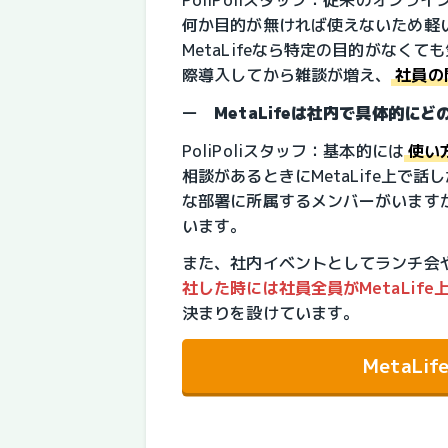
何か目的が無ければ使えないため軽
MetaLifeなら特定の目的がなく
際導入してから雑談が増え、
社員の
ー　
MetaLifeは社内で具体的に
PoliPoliスタッフ：基本的には
使い
相談があるときにMetaLife上で
な部署に所属するメンバーがいます
います。
また、社内イベントとしてランチ会
社した時には社員全員がMetaLi
決まりを設けています。
MetaL