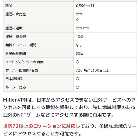
料金
¥ 396～/月
通信の安定性
☆☆
☆
通信の速度
☆☆☆☆
接続可能台数
10台
無料トライアル期間
なし
返金保証期間
30日
ノーログポリシーの有無
〇
サーバー設置国/台数
72ヶ所/1,300台以上
日本語対応
〇
ルーター対応
〇
MillenVPNは、日本からアクセスできない海外サービスへのア
クセスを可能にする機能を提供しており、特に地域制限のある
海外のNFTゲームなどにアクセスする際に有用です。
世界72以上のロケーションに対応
しており、多様な地域のサー
ビスにアクセスすることが可能です。