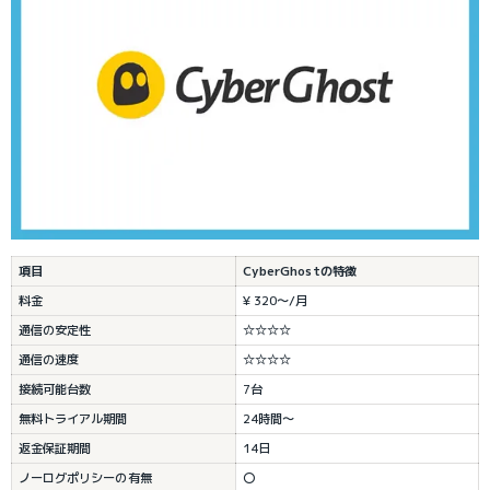
項目
CyberGhostの特徴
料金
¥ 320～/月
通信の安定性
☆☆☆☆
通信の速度
☆☆☆☆
接続可能台数
7台
無料トライアル期間
24時間～
返金保証期間
14日
ノーログポリシーの有無
〇