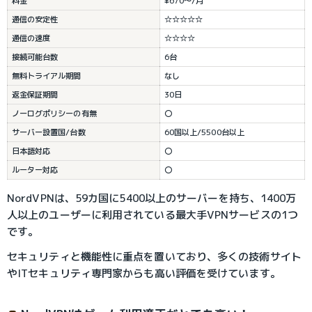
料金
¥670～/月
通信の安定性
☆☆☆☆☆
通信の速度
☆☆☆☆
接続可能台数
6台
無料トライアル期間
なし
返金保証期間
30日
ノーログポリシーの有無
〇
サーバー設置国/台数
60国以上/5500台以上
日本語対応
〇
ルーター対応
〇
NordVPNは、59カ国に5400以上のサーバーを持ち、1400万
人以上のユーザーに利用されている最大手VPNサービスの1つ
です。
セキュリティと機能性に重点を置いており、多くの技術サイト
やITセキュリティ専門家からも高い評価を受けています。