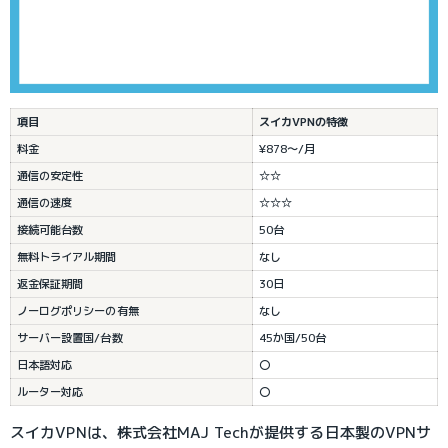
項目
スイカVPNの特徴
料金
¥878～/月
通信の安定性
☆☆
通信の速度
☆☆☆
接続可能台数
50台
無料トライアル期間
なし
返金保証期間
30日
ノーログポリシーの有無
なし
サーバー設置国/台数
45か国/50台
日本語対応
〇
ルーター対応
〇
スイカVPNは、株式会社MAJ Techが提供する日本製のVPNサ