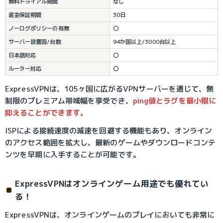
無料トライアル期間
なし
返金保証期間
30日
ノーログポリシーの有無
〇
サーバー設置国/台数
94か国以上/3000台以上
日本語対応
〇
ルーター対応
〇
ExpressVPNは、105ヶ国に広がるVPNサーバーを通じて、無
制限のプレミアム帯域幅を享受でき、
ping値とラグを最小限に
抑えることができます。
ISPによる接続速度の減速を回避する機能もあり、オンライン
のアクセス範囲を拡大し、最新のゲームやダウンロードコンテ
ンツを早期に入手することが可能です。
ExpressVPNはオンラインゲーム用途でも優れてい
る！
ExpressVPNは、オンラインゲームのプレイにおいても非常に