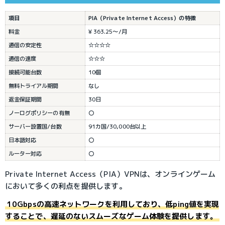
項目
PIA（Private Internet Access）の特徴
料金
¥ 363.25～/月
通信の安定性
☆☆☆☆
通信の速度
☆☆☆
接続可能台数
10個
無料トライアル期間
なし
返金保証期間
30日
ノーログポリシーの有無
〇
サーバー設置国/台数
91カ国/30,000台以上
日本語対応
〇
ルーター対応
〇
Private Internet Access（PIA）VPNは、オンラインゲーム
において多くの利点を提供します。
10Gbpsの高速ネットワークを利用しており、低ping値を実現
することで、遅延のないスムーズなゲーム体験を提供します。