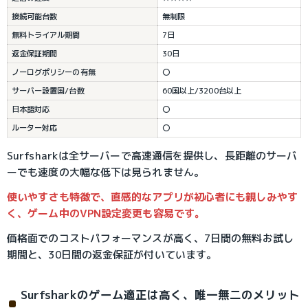
接続可能台数
無制限
無料トライアル期間
7日
返金保証期間
30日
ノーログポリシーの有無
〇
サーバー設置国/台数
60国以上/3200台以上
日本語対応
〇
ルーター対応
〇
Surfsharkは全サーバーで高速通信を提供し、長距離のサーバ
ーでも速度の大幅な低下は見られません。
使いやすさも特徴で、直感的なアプリが初心者にも親しみやす
く、ゲーム中のVPN設定変更も容易です。
価格面でのコストパフォーマンスが高く、7日間の無料お試し
期間と、30日間の返金保証が付いています。
Surfsharkのゲーム適正は高く、唯一無二のメリット