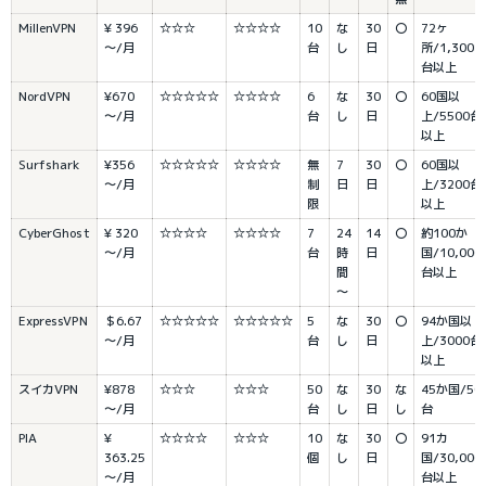
MillenVPN
¥ 396
☆☆☆
☆☆☆☆
10
な
30
〇
72ヶ
～/月
台
し
日
所/1,300
台以上
NordVPN
¥670
☆☆☆☆☆
☆☆☆☆
6
な
30
〇
60国以
～/月
台
し
日
上/5500台
以上
Surfshark
¥356
☆☆☆☆☆
☆☆☆☆
無
7
30
〇
60国以
～/月
制
日
日
上/3200台
限
以上
CyberGhost
¥ 320
☆☆☆☆
☆☆☆☆
7
24
14
〇
約100か
～/月
台
時
日
国/10,000
間
台以上
～
ExpressVPN
＄6.67
☆☆☆☆☆
☆☆☆☆☆
5
な
30
〇
94か国以
～/月
台
し
日
上/3000台
以上
スイカVPN
¥878
☆☆☆
☆☆☆
50
な
30
な
45か国/50
～/月
台
し
日
し
台
PIA
¥ 
☆☆☆☆
☆☆☆
10
な
30
〇
91カ
363.25
個
し
日
国/30,000
～/月
台以上