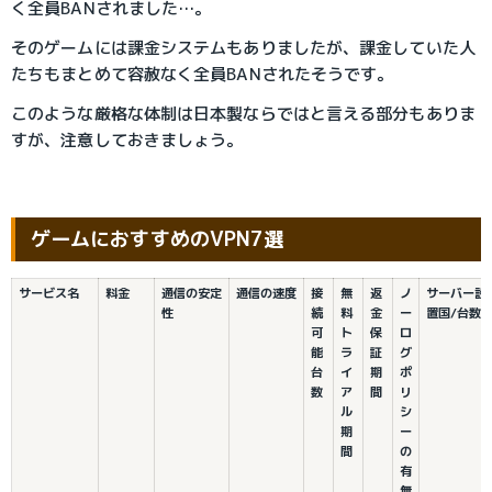
く全員BANされました…。
そのゲームには課金システムもありましたが、課金していた人
たちもまとめて容赦なく全員BANされたそうです。
このような厳格な体制は日本製ならではと言える部分もありま
すが、注意しておきましょう。
ゲームにおすすめのVPN7選
サービス名
料金
通信の安定
通信の速度
接
無
返
ノ
サーバー設
性
続
料
金
ー
置国/台数
可
ト
保
ロ
能
ラ
証
グ
台
イ
期
ポ
数
ア
間
リ
ル
シ
期
ー
間
の
有
無